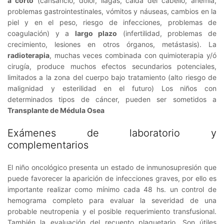
a corto
(cansancio, dolor, llagas, caída del cabello, anemia,
problemas gastrointestinales, vómitos y náuseas, cambios en la
piel y en el peso, riesgo de infecciones, problemas de
coagulación) y a
largo plazo
(infertilidad, problemas de
crecimiento, lesiones en otros órganos, metástasis). La
radioterapia
, muchas veces combinada con quimioterapia y/ó
cirugía, produce muchos efectos secundarios potenciales,
limitados a la zona del cuerpo bajo tratamiento (alto riesgo de
malignidad y esterilidad en el futuro) Los niños con
determinados tipos de cáncer, pueden ser sometidos a
Transplante de Médula Osea
Exámenes de laboratorio y
complementarios
El niño oncológico presenta un estado de inmunosupresión que
puede favorecer la aparición de infecciones graves, por ello es
importante realizar como mínimo cada 48 hs. un control de
hemograma completo para evaluar la severidad de una
probable neutropenia y el posible requerimiento transfusional.
También la evaluación del recuento plaquetario. Son útiles